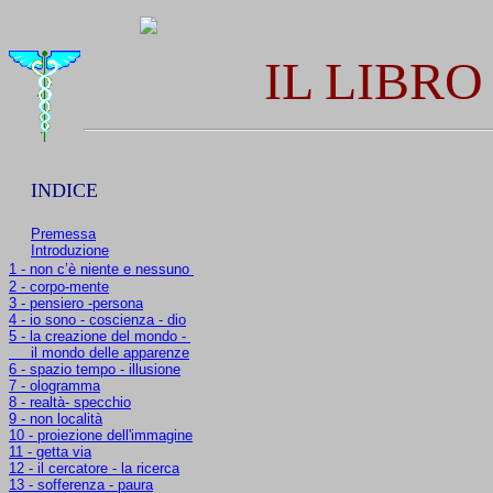
IL LIBRO
INDICE
Premessa
Introduzione
1 - non c’è niente e nessuno
2 - corpo-mente
3 - pensiero -persona
4 - io sono - coscienza - dio
5 - la creazione del mondo -
il mondo delle apparenze
6 - spazio tempo - illusione
7 - ologramma
8 - realtà- specchio
9 - non località
10 - proiezione dell'immagine
11 - getta via
12 - il cercatore - la ricerca
13 - sofferenza - paura