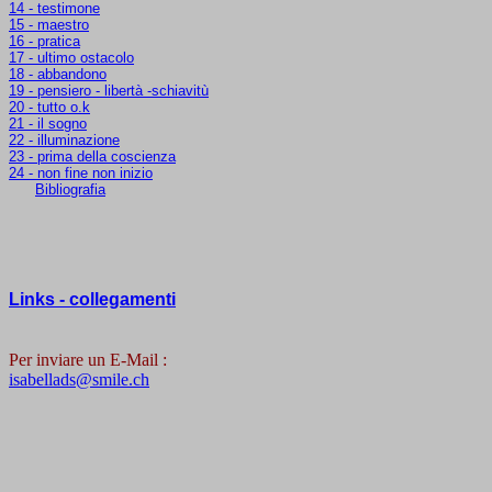
14 - testimone
15 - maestro
16 - pratica
17 - ultimo ostacolo
18 - abbandono
19 - pensiero - libertà -schiavitù
20 - tutto o.k
21 - il sogno
22 - illuminazione
23 - prima della coscienza
24 - non fine non inizio
Bibliografia
Links - collegamenti
Per inviare un E-Mail :
isabellads@smile.ch