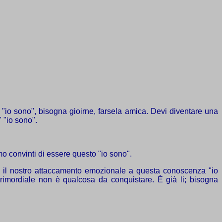
 "io sono", bisogna gioirne, farsela amica. Devi diventare una
 "io sono".
amo convinti di essere questo "io sono".
ere il nostro attaccamento emozionale a questa conoscenza "io
primordiale non è qualcosa da conquistare. È già li; bisogna