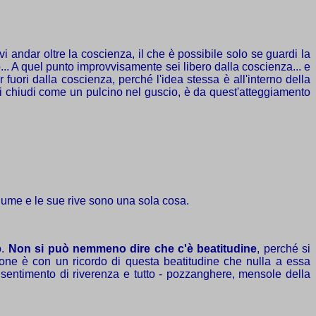
evi andar oltre la coscienza, il che è possibile solo se guardi la
. A quel punto improvvisamente sei libero dalla coscienza... e
 fuori dalla coscienza, perché l'idea stessa è all'interno della
ti chiudi come un pulcino nel guscio, è da quest'atteggiamento
fiume e le sue rive sono una sola cosa.
o.
Non si può nemmeno dire che c'è
beatitudine
, perché si
ione è con un ricordo di questa beatitudine che nulla a essa
n sentimento di riverenza e tutto - pozzanghere, mensole della