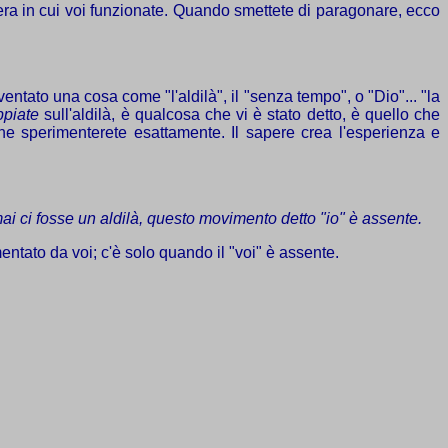
niera in cui voi funzionate. Quando smettete di paragonare, ecco
entato una cosa come "l'aldilà", il "senza tempo", o "Dio"... "la
ppiate
sull'aldilà, è qualcosa che vi è stato detto, è quello che
che sperimenterete esattamente. Il sapere crea l'esperienza e
ai ci fosse un aldilà, questo movimento detto "io" è assente.
ntato da voi; c'è solo quando il "voi" è assente.