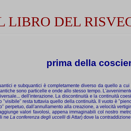
L LIBRO DEL RISVE
prima della coscie
uantici e subquantici è completamente diverso da quello a cui 
antiche sono particelle e onde allo stesso tempo. L'avveniment
versale... dell'interazione. La discontinuità e la continuità co
 "visibile" resta tuttavia quello della continuità. Il vuoto è "pie
" perpetuo, dall'annullamento alla creazione, a velocità vertigi
 raggiunge valori favolosi, appena immaginabili col nostro met
lli ne
La conferenza degli uccelli
di Attar) dove la contraddizione 