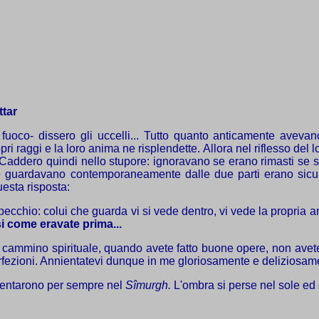
ttar
uoco- dissero gli uccelli... Tutto quanto anticamente avevano p
ri raggi e la loro anima ne risplendette. Allora nel riflesso del lo
. Caddero quindi nello stupore: ignoravano se erano rimasti se s
se guardavano contemporaneamente dalle due parti erano sicu
esta risposta:
ecchio: colui che guarda vi si vede dentro, vi vede la propria anim
i come eravate prima...
l cammino spirituale, quando avete fatto buone opere, non avet
ezioni. Annientatevi dunque in me gloriosamente e deliziosamente,
annientarono per sempre nel
Sîmurgh.
L'ombra si perse nel sole ed 