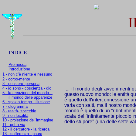
I
INDICE
Premessa
Introduzione
1 - non c’è niente e nessuno
2 - corpo-mente
3 - pensiero -persona
4 - io sono - coscienza - dio
... il mondo degli avvenimenti q
5 - la creazione del mondo -
questo nuovo mondo: le entità qu
il mondo delle apparenze
è quello dell'interconnessione uni
6 - spazio tempo - illusione
varia con salti, ma il nostro mondo
7 - ologramma
mondo è quello di un "ribollimento
8 - realtà- specchio
9 - non località
scala dell’infinitamente piccolo
10 - proiezione dell'immagine
dello stupore" (una delle sette va
11 - getta via
12 - il cercatore - la ricerca
13 - sofferenza - paura