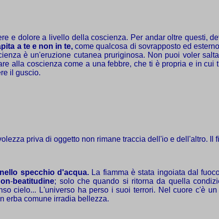
cere e dolore a livello della coscienza. Per andar oltre questi, d
pita a te
e non in te,
come qualcosa di sovrapposto ed esterno..
scienza è un'eruzione cutanea pruriginosa. Non puoi voler saltar
re alla coscienza come a una febbre, che ti è propria e in cui 
re il guscio.
zza priva di oggetto non rimane traccia dell'io e dell'altro. Il 
 nello specchio d'acqua.
La fiamma è stata ingoiata dal fuoc
non
-
beatitudine
; solo che quando si ritorna da quella condiz
so cielo... L'universo ha perso i suoi terrori. Nel cuore c'è u
un erba comune irradia bellezza.