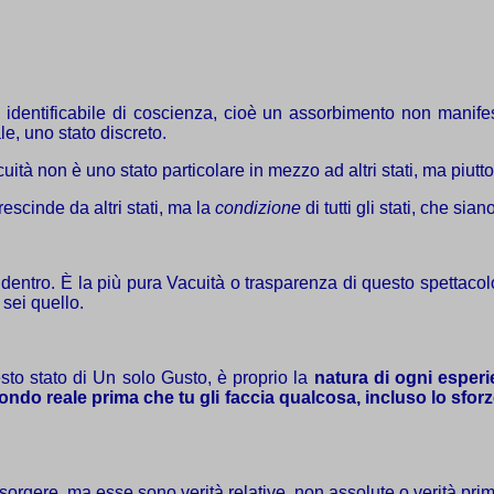
ato identificabile di coscienza, cioè un assorbimento non manif
le, uno stato discreto.
uità non è uno stato particolare in mezzo ad altri stati, ma piutt
escinde da altri stati, ma la
condizione
di tutti gli stati, che sian
ui dentro. È la più pura Vacuità o trasparenza di questo spettacol
 sei quello.
sto stato di Un solo Gusto, è proprio la
natura di ogni esperi
mondo reale
prima che tu gli faccia qualcosa, incluso lo sfor
sorgere, ma esse sono verità relative, non assolute o verità prim