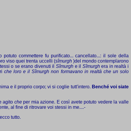
otuto commettere fu purificato... cancellato...: il sole della
ro viso quei trenta uccelli (
sîmurgh
)del mondo contemplarono
tessi o se erano divenuti il
Sîmurgh
e il
Sîmurgh
era in realtà i
ri
che loro e il Sîmurgh non formavano in realtà che un solo
a e il proprio corpo; vi si coglie tutt'intero.
Benché voi siate
e agito
che
per mia azione. E così avete potuto vedere la valle
 al fine di ritrovare voi stessi in me....-
ecco tutto.