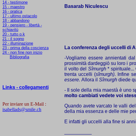
14 - testimone
Basarab Niculescu
15 - maestro
16 - pratica
17 - ultimo ostacolo
18 - abbandono
19 - pensiero - libertà -
schiavitù
20 - tutto o.k
21 - il sogno
22 - illuminazione
La conferenza degli uccelli di A
23 - prima della coscienza
24 - non fine non inizio
Bibliografia
-Vogliamo essere annientati dal f
prossimità dardeggiò su loro i prop
il volto del
Sîmurgh
* spirituale..
trenta uccelli (
sîmurgh)
. Infine 
essere.
Allora il
Sîmurgh
diede qu
Links - collegamenti
- Il sole della mia maestà è uno sp
molto cambiati vedete voi stess
Per inviare un E-Mail :
Quando avete varcato le valli de
isabellads@smile.ch
della mia essenza e delle mie perf
E infatti gli uccelli alla fine si 
__________