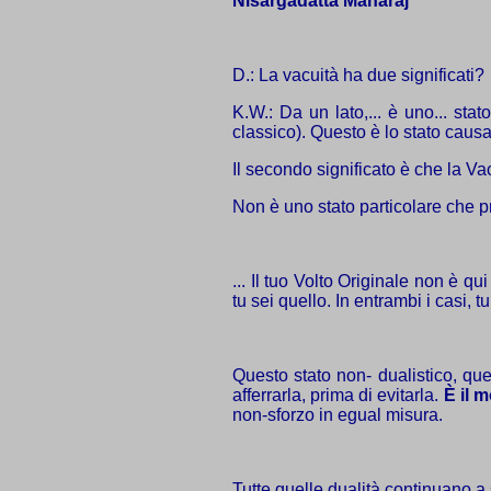
Nisargadatta Maharaj
D.: La vacuità ha due significati?
K.W.: Da un lato,... è uno... st
classico). Questo è lo stato causa
Il secondo significato è che la Vac
Non è uno stato particolare che pr
... Il tuo Volto Originale non è q
tu sei quello. In entrambi i casi, tu
Questo stato non- dualistico, que
afferrarla, prima di evitarla.
È
il 
non-sforzo in egual misura.
Tutte quelle dualità continuano a 