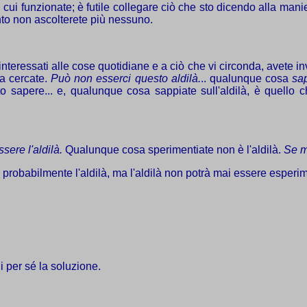
n cui funzionate; è futile collegare ciò che sto dicendo alla ma
unto non ascolterete più nessuno.
interessati alle cose quotidiane e a ciò che vi circonda, avete inv
la cercate.
Può non esserci questo aldilà.
.. qualunque cosa
sa
o sapere... e, qualunque cosa sappiate sull'aldilà, è quello 
sere l'aldilà.
Qualunque cosa sperimentiate non è l'aldilà.
Se m
robabilmente l'aldilà, ma l'aldilà non potrà mai essere esperime
i per sé la soluzione.