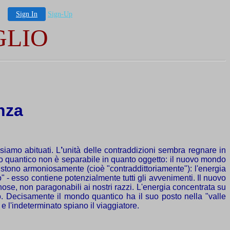
Sign In
Sign-Up
GLIO
nza
siamo abituati. L
’
unità delle contraddizioni sembra regnare in
o quantico non è separabile in quanto oggetto: il nuovo mondo
esistono armoniosamente (cioè "contraddittoriamente"): l'energia
no" - esso contiene potenzialmente tutti gli avvenimenti. Il nuovo
nose, non paragonabili ai nostri razzi. L'energia concentrata su
ro. Decisamente il mondo quantico ha il suo posto nella "valle
e l'indeterminato spiano il viaggiatore.