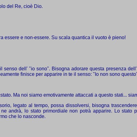
lo del Re, cioè Dio.
 tra essere e non-essere. Su scala quantica il vuoto è pieno!
l senso dell' "io sono". Bisogna adorare questa presenza dell'
eamente finisce per apparire in te il senso: "Io non sono questo"
mo stato. Ma noi siamo emotivamente attaccati a questo stati... si
lusorio, legato al tempo, possa dissolversi, bisogna trascend
ne andrà, lo stato primordiale non potrà apparire. Lo stato 
rmo che lo nasconde.