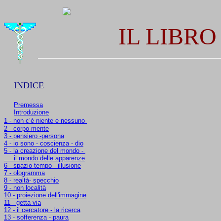
IL LIBRO
INDICE
Premessa
Introduzione
1 - non c’è niente e nessuno
2 - corpo-mente
3 - pensiero -persona
4 - io sono - coscienza - dio
5 - la creazione del mondo -
il mondo delle apparenze
6 - spazio tempo - illusione
7 - ologramma
8 - realtà- specchio
9 - non località
10 - proiezione dell'immagine
11 - getta via
12 - il cercatore - la ricerca
13 - sofferenza - paura