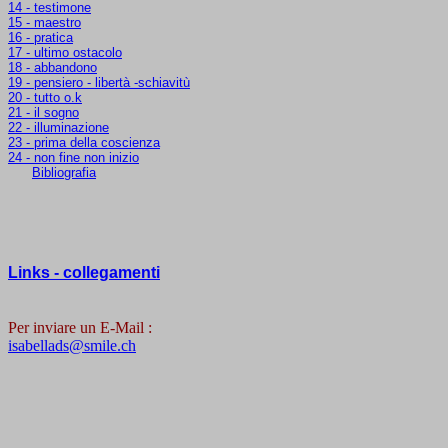
14 - testimone
15 - maestro
16 - pratica
17 - ultimo ostacolo
18 - abbandono
19 - pensiero - libertà -schiavitù
20 - tutto o.k
21 - il sogno
22 - illuminazione
23 - prima della coscienza
24 - non fine non inizio
Bibliografia
Links - collegamenti
Per inviare un E-Mail :
isabellads@smile.ch