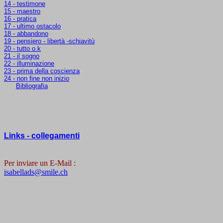
14 - testimone
15 - maestro
16 - pratica
17 - ultimo ostacolo
18 - abbandono
19 - pensiero - libertà -schiavitù
20 - tutto o.k
21 - il sogno
22 - illuminazione
23 - prima della coscienza
24 - non fine non inizio
Bibliografia
Links - collegamenti
Per inviare un E-Mail :
isabellads@smile.ch