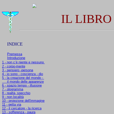
IL LIBRO
INDICE
Premessa
Introduzione
1 - non c’è niente e nessuno
2 - corpo-mente
3 - pensiero -persona
4 - io sono - coscienza - dio
5 - la creazione del mondo -
il mondo delle apparenze
6 - spazio tempo - illusione
7 - ologramma
8 - realtà- specchio
9 - non località
10 - proiezione dell'immagine
11 - getta via
12 - il cercatore - la ricerca
13 - sofferenza - paura