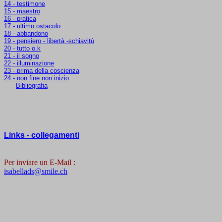
14 - testimone
15 - maestro
16 - pratica
17 - ultimo ostacolo
18 - abbandono
19 - pensiero - libertà -schiavitù
20 - tutto o.k
21 - il sogno
22 - illuminazione
23 - prima della coscienza
24 - non fine non inizio
Bibliografia
Links - collegamenti
Per inviare un E-Mail :
isabellads@smile.ch