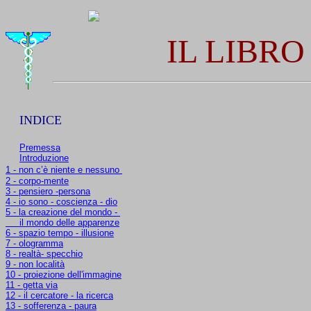
IL LIBRO
INDICE
Premessa
Introduzione
1 - non c’è niente e nessuno
2 - corpo-mente
3 - pensiero -persona
4 - io sono - coscienza - dio
5 - la creazione del mondo -
il mondo delle apparenze
6 - spazio tempo - illusione
7 - ologramma
8 - realtà- specchio
9 - non località
10 - proiezione dell'immagine
11 - getta via
12 - il cercatore - la ricerca
13 - sofferenza - paura