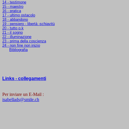
14 - testimone
15 - maestro
16 - pratica
17 - ultimo ostacolo
18 - abbandono
19 - pensiero - libertà -schiavitù
20 - tutto o.k
21 - il sogno
22 - illuminazione
23 - prima della coscienza
24 - non fine non inizio
Bibliografia
Links - collegamenti
Per inviare un E-Mail :
isabellads@smile.ch