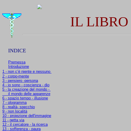
IL LIBRO
INDICE
Premessa
Introduzione
1 - non c’è niente e nessuno
2 - corpo-mente
3 - pensiero -persona
4 - io sono - coscienza - dio
5 - la creazione del mondo -
il mondo delle apparenze
6 - spazio tempo - illusione
7 - ologramma
8 - realtà- specchio
9 - non località
10 - proiezione dell'immagine
11 - getta via
12 - il cercatore - la ricerca
13 - sofferenza - paura